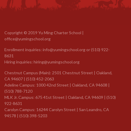
Copyright © 2019 Yu Ming Charter School |
office@yumingschool.org
Enrollment inquiries:
info@yumingschool.org
or
(510) 922-
8631
Hiring inquiries:
hiring@yumingschool.org
Chestnut Campus (Main): 2501 Chestnut Street | Oakland,
CA 94607 | (510) 452-2063
Adeline Campus: 1000 42nd Street | Oakland, CA 94608 |
(510) 788-7120
MLK Jr. Campus: 675 41st Street | Oakland, CA 94609 |
(510)
922-8631
Carolyn Campus: 16244 Carolyn Street | San Leandro, CA
94578 | (510) 398-5203